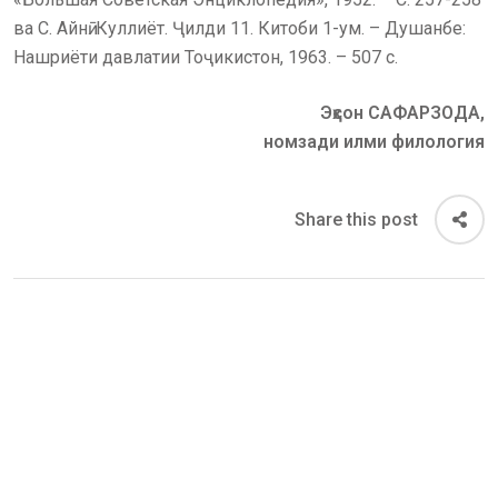
ва С. Айнӣ. Куллиёт. Ҷилди 11. Китоби 1-ум. – Душанбе:
Нашриёти давлатии Тоҷикистон, 1963. – 507 с.
Эҳсон САФАРЗОДА,
номзади илми филология
Share this post