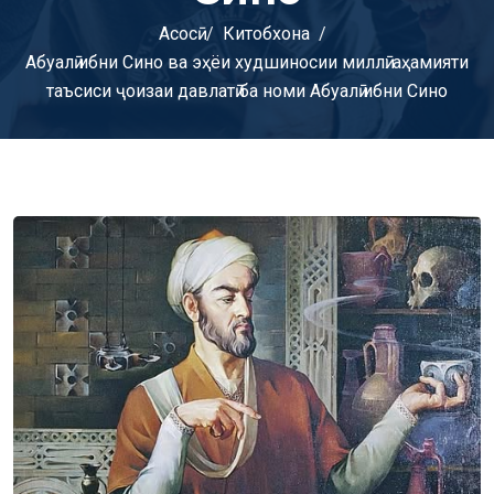
Асосӣ
Китобхона
Абуалӣ ибни Сино ва эҳёи худшиносии миллӣ: аҳамияти
таъсиси ҷоизаи давлатӣ ба номи Абуалӣ ибни Сино