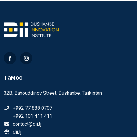
Тамос
32B, Bahouddinov Street, Dushanbe, Tajikistan
+992 77 888 0707
+992 101 411 411
contact@dii.tj
dii.tj