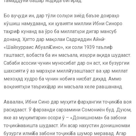
тамаддуни башар нодида бигирад.
Бо вуҷуди ин, дар тӯли солҳои зиёд баъзе доираҳо
кӯшиш намудаанд, ки ҳувияти миллии Ибни Синоро
таҳриф кунанд ва ӯро ба миллатҳои дигар мансуб
донанд. Ҳатто дар мақолаи Садриддин Айнӣ –
«Шайхурраис Абуалӣ Сино», ки соли 1939 таълиф
гаштааст, вобаста ба ин масъала, изҳори ақида шудааст.
Сабаби асосии чунин муносибат дар он аст, ки бузургии
шахсияти ӯ аз марзҳои миллӣ гузаштааст ва ҳар миллат
мехоҳад худро ба чунин нобиға нисбат диҳад. Аммо
воқеиятҳои таърихӣ дар ин масъала хеле равшананд.
Аввалан, Ибни Сино дар муҳити фарҳангии тоҷикӣ ба воя
расидааст. Ӯ фарзанди сарзамини Сомониён буд. Дуюм,
яке аз муҳимтарин осори ӯ – «Донишнома» ба забони
тоҷикӣ навишта шудааст. Ин асар нахустин донишномаи
бузурги илмӣ ба забони тоҷикӣ ба шумор меравад. Агар