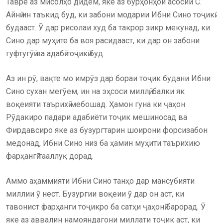
Тавре аз мисолҳо дидем, яке аз бурҳонҳои асосии С.
Айнӣ ин таъкид буд, ки забони модарии Ибни Сино тоҷикӣ
будааст. Ӯ дар рисолаи худ ба такрор зикр мекунад, ки
Сино дар муҳите ба воя расидааст, ки дар он забони
гуфтугӯӣ ва адабӣ тоҷикӣ буд.
Аз ин рӯ, вақте мо имрӯз дар бораи тоҷик будани Ибни
Сино сухан мегӯем, ин на эҳсоси миллӣ, балки як
воқеияти таърихӣ мебошад. Ҳамон гуна ки ҷаҳон
Рӯдакиро падари адабиёти тоҷик мешиносад ва
Фирдавсиро яке аз бузургтарин шоирони форсизабон
медонад, Ибни Сино низ ба ҳамин муҳити таърихию
фарҳангӣ тааллуқ дорад.
Аммо аҳаммияти Ибни Сино танҳо дар мансубияти
миллии ӯ нест. Бузургии воқеии ӯ дар он аст, ки
тавонист фарҳанги тоҷикро ба сатҳи ҷаҳонӣ барорад. Ӯ
яке аз аввалин намояндагони миллати тоҷик аст, ки