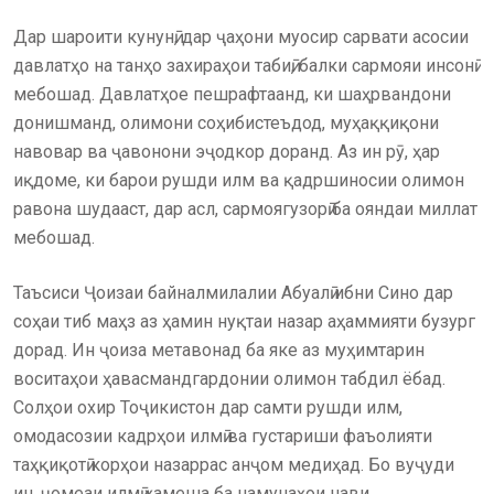
Дар шароити кунунӣ, дар ҷаҳони муосир сарвати асосии
давлатҳо на танҳо захираҳои табиӣ, балки сармояи инсонӣ
мебошад. Давлатҳое пешрафтаанд, ки шаҳрвандони
донишманд, олимони соҳибистеъдод, муҳаққиқони
навовар ва ҷавонони эҷодкор доранд. Аз ин рӯ, ҳар
иқдоме, ки барои рушди илм ва қадршиносии олимон
равона шудааст, дар асл, сармоягузорӣ ба ояндаи миллат
мебошад.
Таъсиси Ҷоизаи байналмилалии Абуалӣ ибни Сино дар
соҳаи тиб маҳз аз ҳамин нуқтаи назар аҳаммияти бузург
дорад. Ин ҷоиза метавонад ба яке аз муҳимтарин
воситаҳои ҳавасмандгардонии олимон табдил ёбад.
Солҳои охир Тоҷикистон дар самти рушди илм,
омодасозии кадрҳои илмӣ ва густариши фаъолияти
таҳқиқотӣ корҳои назаррас анҷом медиҳад. Бо вуҷуди
ин, ҷомеаи илмӣ ҳамеша ба намунаҳои нави