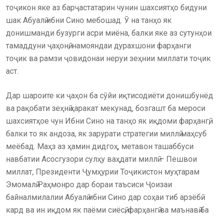
тоҷикон яке аз барҷастатарин чунин шахсиятҳо бидуни
шак Абуалӣ ибни Сино мебошад. Ӯ на танҳо як
донишманди бузурги асри миёна, балки яке аз сутунҳои
тамаддуни ҷаҳонӣ, намояндаи дурахшони фарҳанги
тоҷик ва рамзи ҷовидонаи неруи зеҳнии миллати тоҷик
аст.
Дар шароите ки ҷаҳон ба сӯйи иқтисодиёти донишбунёд
ва рақобати зеҳнӣ ҳаракат мекунад, бозгашт ба мероси
шахсиятҳое чун Ибни Сино на танҳо як иқдоми фарҳангӣ,
балки то як андоза, як зарурати стратегии миллӣ маҳсуб
меёбад. Маҳз аз ҳамин дидгоҳ, метавон ташаббуси
навбатии Асосгузори сулҳу ваҳдати миллӣ – Пешвои
миллат, Президенти Ҷумҳурии Тоҷикистон муҳтарам
Эмомалӣ Раҳмонро дар бораи таъсиси Ҷоизаи
байналмилалии Абуалӣ ибни Сино дар соҳаи тиб арзёбӣ
кард ва ин иқдом як паёми сиёсӣ, фарҳангӣ ва маънавӣ ба