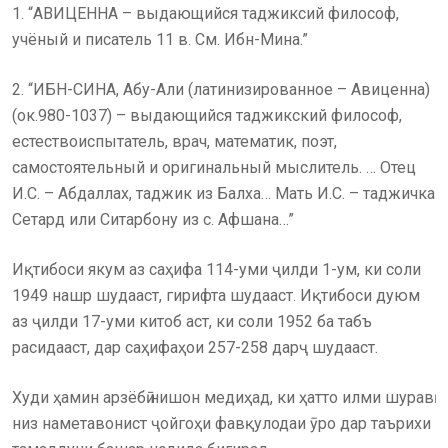
1. “АВИЦЕННА – выдающийся таджиксий философ,
учёный и писатель 11 в. См. Ибн-Мина.”
2. “ИБН-СИНА, Абу-Али (латинизированное – Авиценна)
(ок.980-1037) – выдающийся таджикский философ,
естествоиспытатель, врач, математик, поэт,
самостоятельный и оригинальный мыслитель. … Отец
И.С. – Абдаллах, таджик из Балха… Мать И.С. – таджичка
Сетард или Ситарбону из с. Афшана…”
Иқтибоси якум аз саҳифа 114-уми ҷилди 1-ум, ки соли
1949 нашр шудааст, гирифта шудааст. Иқтибоси дуюм
аз ҷилди 17-уми китоб аст, ки соли 1952 ба табъ
расидааст, дар саҳифаҳои 257-258 дарҷ шудааст.
Худи ҳамин арзёбӣ нишон медиҳад, ки ҳатто илми шуравӣ
низ наметавонист ҷойгоҳи фавқулодаи ӯро дар таърихи