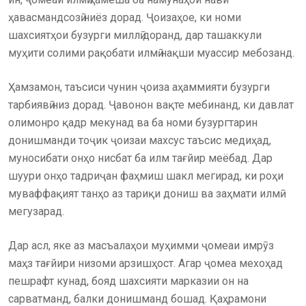
ҳавасмандсозӣ ниёз дорад. Ҷоизаҳое, ки номи
шахсиятҳои бузурги миллӣ доранд, дар ташаккули
муҳити солими рақобати илмӣ нақши муассир мебозанд.
Ҳамзамон, таъсиси чунин ҷоиза аҳаммияти бузурги
тарбиявӣ низ дорад. Ҷавонон вақте мебинанд, ки давлат
олимонро қадр мекунад ва ба номи бузургтарин
донишманди тоҷик ҷоизаи махсус таъсис медиҳад,
муносибати онҳо нисбат ба илм тағйир меёбад. Дар
шуури онҳо тадриҷан фаҳмиш шакл мегирад, ки роҳи
муваффақият танҳо аз тариқи дониш ва заҳмати илмӣ
мегузарад.
Дар асл, яке аз масъалаҳои муҳимми ҷомеаи имрӯз
маҳз тағйири низоми арзишҳост. Агар ҷомеа мехоҳад
пешрафт кунад, бояд шахсияти марказии он на
сарватманд, балки донишманд бошад. Қаҳрамони