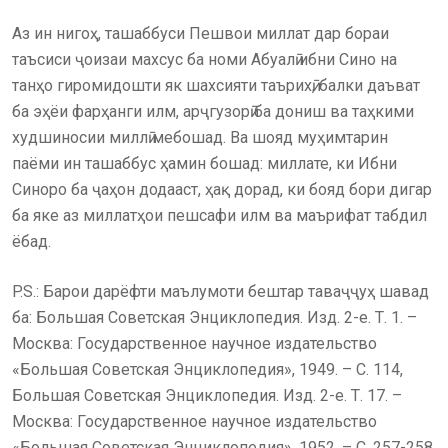
Аз ин нигоҳ, ташаббуси Пешвои миллат дар бораи
таъсиси ҷоизаи махсус ба номи Абуалӣ ибни Сино на
танҳо гиромидошти як шахсияти таърихӣ, балки даъват
ба эҳёи фарҳанги илм, арҷгузорӣ ба дониш ва таҳкими
худшиносии миллӣ мебошад. Ва шояд муҳимтарин
паёми ин ташаббус ҳамин бошад: миллате, ки Ибни
Синоро ба ҷаҳон додааст, ҳақ дорад, ки бояд бори дигар
ба яке аз миллатҳои пешсафи илм ва маърифат табдил
ёбад.
P.S.: Барои дарёфти маълумоти бештар таваҷҷуҳ шавад
ба: Большая Советская Энциклопедия. Изд. 2-е. Т. 1. –
Москва: Государственное научное издательство
«Большая Советская Энциклопедия», 1949. – С. 114,
Большая Советская Энциклопедия. Изд. 2-е. Т. 17. –
Москва: Государственное научное издательство
«Большая Советская Энциклопедия», 1952. – С. 257-258