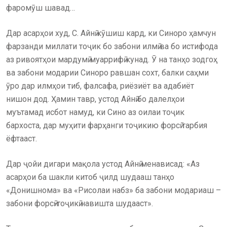
фаромӯш шавад…
Дар асарҳои худ, С. Айнӣ кӯшиш кард, ки Синоро ҳамчун
фарзанди миллати тоҷик бо забони илмӣ ва бо истифода
аз ривоятҳои мардумӣ муаррифӣ кунад. Ӯ на танҳо зодгоҳ
ва забони модарии Синоро равшан сохт, балки саҳми
ӯро дар илмҳои тиб, фалсафа, риёзиёт ва адабиёт
нишон дод. Ҳамин тавр, устод Айнӣ бо далелҳои
муътамад исбот намуд, ки Сино аз оилаи тоҷик
бархоста, дар муҳити фарҳанги тоҷикию форсӣ тарбия
ёфтааст.
Дар ҷойи дигари мақола устод Айнӣ менависад: «Аз
асарҳои ба шакли китоб ҷилд шудааш танҳо
«Донишнома» ва «Рисолаи набз» ба забони модариаш –
забони форсӣ-тоҷикӣ навишта шудааст».