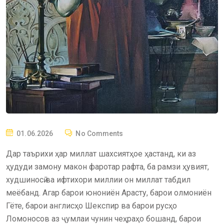
P
01.06.2026
No Comments
O
Дар таърихи ҳар миллат шахсиятҳое ҳастанд, ки аз
S
ҳудуди замону макон фаротар рафта, ба рамзи ҳувият,
T
худшиносӣ ва ифтихори миллии он миллат табдил
E
меёбанд. Агар барои юнониён Арасту, барои олмониён
D
Гёте, барои англисҳо Шекспир ва барои русҳо
O
Ломоносов аз ҷумлаи чунин чеҳраҳо бошанд, барои
N