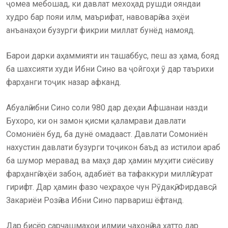
ҷомеа мебошад, ки давлат мехоҳад рушди ояндаи
худро бар пояи илм, маърифат, навоварӣ ва эҳёи
анъанаҳои бузурги фикрии миллат бунёд намояд.
Барои дарки аҳаммияти ин ташаббус, пеш аз ҳама, бояд
ба шахсияти худи Ибни Сино ва ҷойгоҳи ӯ дар таърихи
фарҳанги тоҷик назар афканд.
Абуалӣ ибни Сино соли 980 дар деҳаи Афшанаи назди
Бухоро, ки он замон қисми қаламрави давлати
Сомониён буд, ба дунё омадааст. Давлати Сомониён
нахустин давлати бузурги тоҷикон баъд аз истилои араб
ба шумор меравад ва маҳз дар ҳамин муҳити сиёсиву
фарҳангӣ эҳёи забон, адабиёт ва тафаккури миллӣ сурат
гирифт. Дар ҳамин фазо чеҳраҳое чун Рӯдакӣ, Фирдавсӣ,
Закариёи Розӣ ва Ибни Сино парвариш ёфтанд.
Дар бисёр сарчашмаҳои илмии ҷаҳонӣ ва ҳатто дар