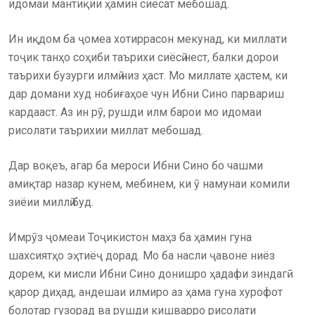
идомаи мантиқии ҳамин сиёсат мебошад.
Ин иқдом ба ҷомеа хотиррасон мекунад, ки миллати
тоҷик танҳо соҳиби таърихи сиёсӣ нест, балки дорои
таърихи бузурги илмӣ низ ҳаст. Мо миллате ҳастем, ки
дар домани худ нобиғаҳое чун Ибни Сино парвариш
кардааст. Аз ин рӯ, рушди илм барои мо идомаи
рисолати таърихии миллат мебошад.
Дар воқеъ, агар ба мероси Ибни Сино бо чашми
амиқтар назар кунем, мебинем, ки ӯ намунаи комили
зиёии миллӣ буд.
Имрӯз ҷомеаи Тоҷикистон маҳз ба ҳамин гуна
шахсиятҳо эҳтиёҷ дорад. Мо ба насли ҷавоне ниёз
дорем, ки мисли Ибни Сино донишро ҳадафи зиндагӣ
қарор диҳад, андешаи илмиро аз ҳама гуна хурофот
болотар гузорад ва рушди кишварро рисолати