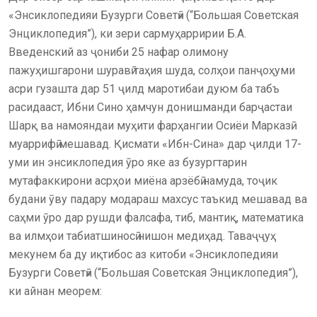
«Энсиклопедияи Бузурги Советӣ» (“Большая Советская
Энциклопедия”), ки зери сармуҳарририи Б.А.
Введенский аз ҷониби 25 нафар олимону
пажуҳишгарони шуравӣ таҳия шуда, солҳои панҷоҳуми
асри гузашта дар 51 ҷилд маротибаи дуюм ба табъ
расидааст, Ибни Сино ҳамчун донишманди барҷастаи
Шарқ ва намояндаи муҳити фарҳангии Осиёи Марказӣ
муаррифӣ мешавад. Қисмати «Ибн-Сина» дар ҷилди 17-
уми ин энсиклопедия ӯро яке аз бузургтарин
мутафаккирони асрҳои миёна арзёбӣ намуда, тоҷик
будани ӯву падару модараш махсус таъкид мешавад ва
саҳми ӯро дар рушди фалсафа, тиб, мантиқ, математика
ва илмҳои табиатшиносӣ нишон медиҳад. Таваҷҷуҳ
мекунем ба ду иқтибос аз китоби «Энсиклопедияи
Бузурги Советӣ» (“Большая Советская Энциклопедия”),
ки айнан меорем: