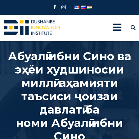
Абуалӣ ибни Сино ва
эҳёи худшиносии
миллӣ: аҳамияти
таъсиси ҷоизаи
давлатӣ ба
номи Абуалӣ ибни
Сино