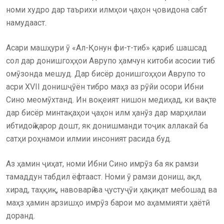
номи худро дар таърихи илмҳои ҷаҳон ҷовидона сабт
намудааст.
Асари машҳури ӯ «Ал-Қонун фи-т-тиб» қариб шашсад
сол дар донишгоҳҳои Аврупо ҳамчун китоби асосии тиб
омӯзонда мешуд. Дар бисёр донишгоҳҳои Аврупо то
асри XVII донишҷӯён тибро маҳз аз рӯйи осори Ибни
Сино меомӯхтанд. Ин воқеият нишон медиҳад, ки вақте
дар бисёр минтақаҳои ҷаҳон илм ҳанӯз дар марҳилаи
ибтидоӣ қарор дошт, як донишманди тоҷик аллакай ба
сатҳи роҳнамои илмии инсоният расида буд.
Аз ҳамин ҷиҳат, номи Ибни Сино имрӯз ба як рамзи
тамаддун табдил ёфтааст. Номи ӯ рамзи дониш, ақл,
хирад, таҳқиқ, навоварӣ ва ҷустуҷӯи ҳақиқат мебошад ва
маҳз ҳамин арзишҳо имрӯз барои мо аҳаммияти ҳаётӣ
доранд.