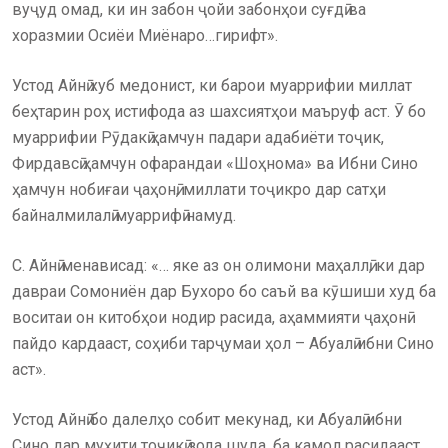
вуҷуд омад, ки ин забон ҷойи забонҳои суғдӣ ва
хоразмии Осиёи Миёнаро…гирифт».
Устод Айнӣ хуб медонист, ки барои муаррифии миллат
беҳтарин роҳ истифода аз шахсиятҳои маъруф аст. Ӯ бо
муаррифии Рӯдакӣ ҳамчун падари адабиёти тоҷик,
Фирдавсӣ ҳамчун офарандаи «Шоҳнома» ва Ибни Сино
ҳамчун нобиғаи ҷаҳонӣ, миллати тоҷикро дар сатҳи
байналмилалӣ муаррифӣ намуд.
С. Айнӣ менависад: «… яке аз он олимони маҳаллӣ, ки дар
давраи Сомониён дар Бухоро бо саъй ва кӯшиши худ ба
воситаи он китобҳои нодир расида, аҳаммияти ҷаҳонӣ
пайдо кардааст, соҳиби тарҷумаи ҳол – Абуалӣ ибни Сино
аст».
Устод Айнӣ бо далелҳо собит мекунад, ки Абуалӣ ибни
Сино дар муҳити тоҷикӣ зода шуда, ба камол расидааст