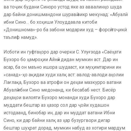
ва тоҷик будани Синоро устод яке аз аввалинҳо шуда
дар байни донишмандони шуравӣ зикр мекунад: «Абуалӣ
ибни Сино… бо хоҳиши Улоуддавла китоби
«Донишнома»-ро ба забони модарии худ – форсӣ-тоҷикӣ
таълиф намуд».
Исботи ин гуфтаҳоро дар очерки С. Улуғзода «Саёҳати
Бухоро бо ҳамроҳии Айнӣ» дидан мумкин аст. Дар ин
асар, ба он маъно ишора шудааст, ки муҳимтарини ин
«санад»-ҳо ақидаи худи халқ аст: авлод-авлоди аҳолии
Лағлақа, Бухоро ва атрофи он деҳаи мазкурро ватани
Абуалӣ ибни Сино медонанд, ки бесабаб нест. Бисёр
деҳаҳои вилояти Бухоро монанди худи Бухоро дар
муддати бештар аз ҳазор сол дар ҷойи худашон
истодаанд, бинобар ин, дар ин муддат ватани Ибни
Сино, ки дар байни халқ аз ҳар бузургвори дигар
бештар шуҳрат дорад, мумкин набуд аз хотири мардум