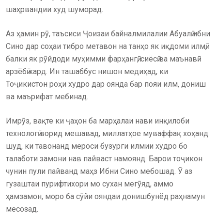
шаҳрвандии худ шуморад.
Аз ҳамин рӯ, таъсиси Ҷоизаи байналмилалии Абуалӣ ибни
Сино дар соҳаи тибро метавон на танҳо як иқдоми илмӣ,
балки як рӯйдоди муҳимми фарҳангӣ, сиёсӣ ва маънавӣ
арзёбӣ кард. Ин ташаббус нишон медиҳад, ки
Тоҷикистон роҳи худро дар оянда бар пояи илм, дониш
ва маърифат мебинад.
Имрӯз, вақте ки ҷаҳон ба марҳалаи нави инқилоби
технологӣ ворид мешавад, миллатҳое муваффақ хоҳанд
шуд, ки тавонанд мероси бузурги илмии худро бо
талаботи замони нав пайваст намоянд. Барои тоҷикон
чунин пули пайванд маҳз Ибни Сино мебошад. Ӯ аз
гузаштаи пурифтихори мо сухан мегӯяд, аммо
ҳамзамон, моро ба сӯйи ояндаи донишбунёд раҳнамун
месозад.