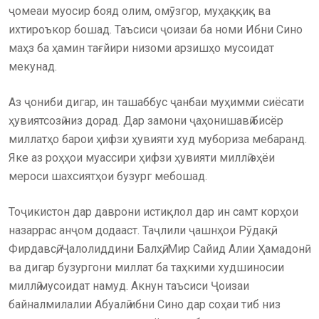
ҷомеаи муосир бояд олим, омӯзгор, муҳаққиқ ва
ихтироъкор бошад. Таъсиси ҷоизаи ба номи Ибни Сино
маҳз ба ҳамин тағйири низоми арзишҳо мусоидат
мекунад.
Аз ҷониби дигар, ин ташаббус ҷанбаи муҳимми сиёсати
ҳувиятсозӣ низ дорад. Дар замони ҷаҳонишавӣ бисёр
миллатҳо барои ҳифзи ҳувияти худ мубориза мебаранд.
Яке аз роҳҳои муассири ҳифзи ҳувияти миллӣ эҳёи
мероси шахсиятҳои бузург мебошад.
Тоҷикистон дар даврони истиқлол дар ин самт корҳои
назаррас анҷом додааст. Таҷлили ҷашнҳои Рӯдакӣ,
Фирдавсӣ, Ҷалолиддини Балхӣ, Мир Сайид Алии Ҳамадонӣ
ва дигар бузургони миллат ба таҳкими худшиносии
миллӣ мусоидат намуд. Акнун таъсиси Ҷоизаи
байналмилалии Абуалӣ ибни Сино дар соҳаи тиб низ