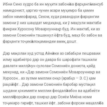
Ибни Сино худро ба ин муҳити забонӣ ва фарҳангӣ мансуб
намедонист, ҳаргиз чунин асари муҳимро ба ҳамин
забон намеофарид. Сеюм, худи равандҳои фарҳангии
замони ӯ низ шаҳодат медиҳанд, ки ӯ маҳсули мактаби
фикрии Хуросону Мовароуннаҳр буд. Ин мактаб, ки аз
замони Сомониён ташаккул ёфта буд, маҳз бо забон ва
фарҳанги тоҷикӣ алоқамандии амиқ дошт.
Дар мақолаи худ устод Айнӣ яке аз сабабҳои пешравии
илму адабиётро дар он давра бо шарофати ташкили
давлати миллӣ, чун сулолаи Сомониён дониста, қайд
мекунад, ки «Дар замони Сомониён Мовароуннаҳр ва
Хуросон… аз зулми миллии онҳо (арабҳо – Э. С.) ҳам
раҳоӣ ёфт… Дар замони Сомониён баробар мустақил
шудани ҳокимияти миллии феодалӣ забон ва адабиёти
миллӣ-форсӣ, ки дар охирҳо дар Осиёи Миёна номи
тоҷикиро гирифт, ташкил ёфт…забони форсии маҳаллӣ ба